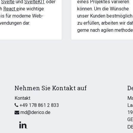
e
Svelte
und
SvelteKIT
oder
eines Projektes variieren
ch
React e
ine wichtige
können. Um die Wünsche
is für moderne Web-
unser Kunden bestmöglich
endungen dar.
zu erfüllen, arbeiten wir da
gerne nach agilen methode
Nehmen Sie Kontakt auf
D
Kontakt
Ma
+49 178 861 2 833
La
md@derico.de
19
G
DE