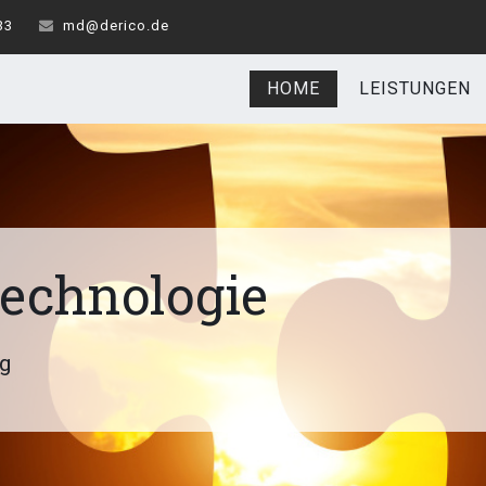
33
md@derico.de
HOME
LEISTUNGEN
Technologie
ig